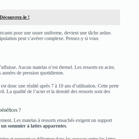
Découvrez-le !
ricants pour une usure uniforme, devient une tâche ardue.
nipulation peut s’avérer complexe. Pensez-y si vous
affaisse. Aucun matelas n’est éternel. Les ressorts en acier,
s années de pression quotidienne.
est donc une réalité après 7 à 10 ans d’utilisation. Cette perte
. La qualité de l’acier et la densité des ressorts sont des
bénéfices ?
sement. Les matelas à ressorts ensachés exigent un support
r un sommier à lattes apparentes
.
eine et peuvent se déformer dans les espaces entre les lattes.