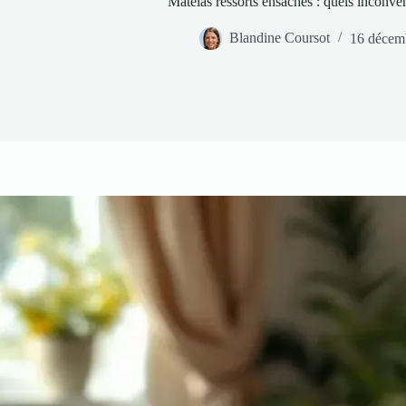
Matelas ressorts ensachés : quels inconvén
Blandine Coursot
16 décem