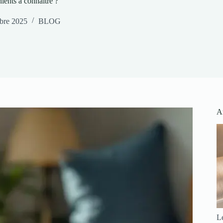
ients à connaître ?
bre 2025
BLOG
Ar
Le