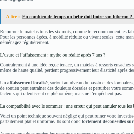
A lire :
En combien de temps un bébé doit boire son biberon ? 
Retourner le matelas tous les six mois, comme le recommandent les fab
Pour les personnes âgées, à mobilité réduite ou vivant seules, cette ma
déménagez régulièrement.
L’usure et l’affaissement : mythe ou réalité après 7 ans ?
Contrairement à une idée reçue tenace, un matelas à ressorts ensachés s’
même de haute qualité, perdent progressivement leur élasticité après de
Un
affaissement localisé
, surtout au niveau du bassin et des lombaires, 
de soutien peut entraîner des douleurs dorsales et perturber votre sommeil
facteurs qui ralentissent ce phénomène, mais ne l’empêchent pas.
La compatibilité avec le sommier : une erreur qui peut annuler tous les 
Voici un point technique souvent négligé qui peut ruiner votre investis
parfaitement plat et uniforme. Ils sont donc
fortement déconseillés su
Avec ce type de sommier, les ressorts ne reposent pas sur une surface pl