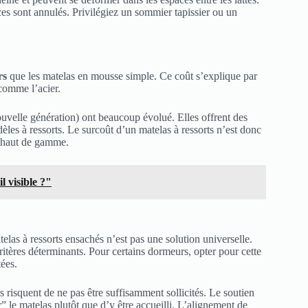
ces sont annulés. Privilégiez un sommier tapissier ou un
rs
que les matelas en mousse simple. Ce coût s’explique par
 comme l’acier.
uvelle génération) ont beaucoup évolué. Elles offrent des
èles à ressorts. Le surcoût d’un matelas à ressorts n’est donc
e haut de gamme.
l visible ?"
elas à ressorts ensachés n’est pas une solution universelle.
ritères déterminants. Pour certains dormeurs, opter pour cette
tées.
s risquent de ne pas être suffisamment sollicités. Le soutien
” le matelas plutôt que d’y être accueilli. L’alignement de