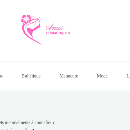
ps
Esthétique
Manucure
Mode
L
els inconvénients à connaître ?