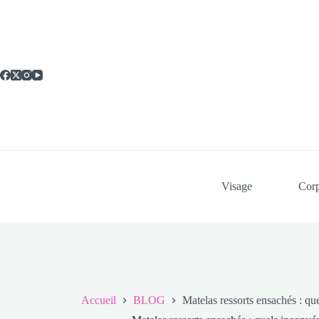
Passer
au
contenu
Visage
Cor
Accueil
BLOG
Matelas ressorts ensachés : qu