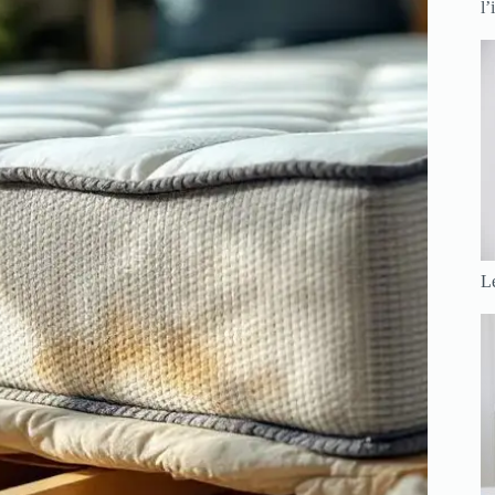
l’
Le