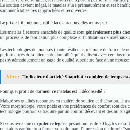
Le soutien devient inégal, le matelas s’use prématurément et ses bénéfi
sommier à lattes très rapprochées et recouvertes.
Le prix est-il toujours justifié face aux nouvelles mousses ?
Les matelas à ressorts ensachés de qualité sont
généralement plus che
un processus de fabrication plus complexe et l’utilisation de matériaux
Les technologies de mousses (haute résilience, mémoire de forme de no
performances de soutien et de durabilité qui rivalisent avec certains mod
pas systématiquement un gage de qualité supérieure face à une mouss
A lire :
"Indicateur d'activité Snapchat : combien de temps est-i
Pour quel profil de dormeur ce matelas est-il déconseillé ?
Malgré ses qualités reconnues en matière de soutien et d’aération, le mat
Votre morphologie, votre poids et vos préférences de confort sont des c
technologie pourrait se traduire par un confort décevant et des nuits agi
Si vous avez une
corpulence légère
, pesant moins de 70 kg, les ressort
peut alors paraître trop ferme, vous donnant l’impression de dormir “sur