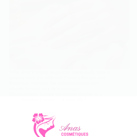
Vous rêvez d’ongles longs et en pleine santé, mais la
patience n’est pas votre fort ? Vous n’êtes pas seul !
Beaucoup cherchent des solutions rapides pour
stimuler la croissance de leurs ongles.
Heureusement, il existe des astuces simples et…
Blandine Coursot
4 mars 2025