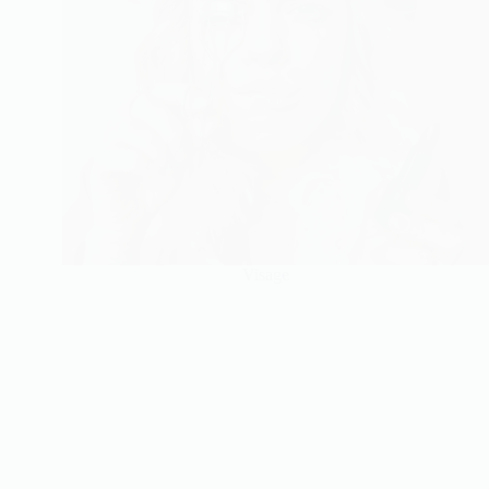
Visage
Comment obtenir des cils parfaitement recourbés
avec le recourbe-cils chauffant ?
Un regard ouvert et des cils joliment galbés
constituent un atout indéniable…
relecture