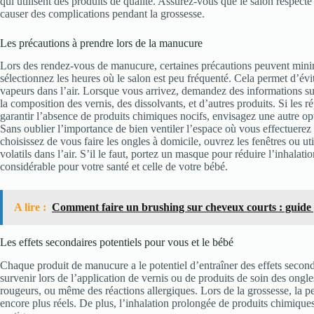
qui utilisent des produits de qualité. Assurez-vous que le salon respect
causer des complications pendant la grossesse.
Les précautions à prendre lors de la manucure
Lors des rendez-vous de manucure, certaines précautions peuvent minim
sélectionnez les heures où le salon est peu fréquenté. Cela permet d’évi
vapeurs dans l’air. Lorsque vous arrivez, demandez des informations sur 
la composition des vernis, des dissolvants, et d’autres produits. Si les 
garantir l’absence de produits chimiques nocifs, envisagez une autre op
Sans oublier l’importance de bien ventiler l’espace où vous effectuerez 
choisissez de vous faire les ongles à domicile, ouvrez les fenêtres ou ut
volatils dans l’air. S’il le faut, portez un masque pour réduire l’inhalati
considérable pour votre santé et celle de votre bébé.
A lire :
Comment faire un brushing sur cheveux courts : guide
Les effets secondaires potentiels pour vous et le bébé
Chaque produit de manucure a le potentiel d’entraîner des effets secondai
survenir lors de l’application de vernis ou de produits de soin des ong
rougeurs, ou même des réactions allergiques. Lors de la grossesse, la pe
encore plus réels. De plus, l’inhalation prolongée de produits chimique