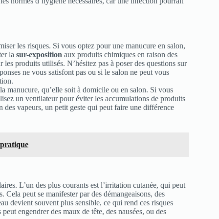
e les normes d’hygiène nécessaires, car une infection pourrait
iser les risques. Si vous optez pour une manucure en salon,
ter la
sur-exposition
aux produits chimiques en raison des
les produits utilisés. N’hésitez pas à poser des questions sur
réponses ne vous satisfont pas ou si le salon ne peut vous
tion.
la manucure, qu’elle soit à domicile ou en salon. Si vous
ilisez un ventilateur pour éviter les accumulations de produits
on des vapeurs, un petit geste qui peut faire une différence
 pratique
res. L’un des plus courants est l’irritation cutanée, qui peut
les. Cela peut se manifester par des démangeaisons, des
au devient souvent plus sensible, ce qui rend ces risques
s peut engendrer des maux de tête, des nausées, ou des