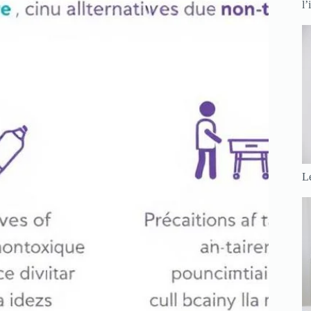
l’
Le