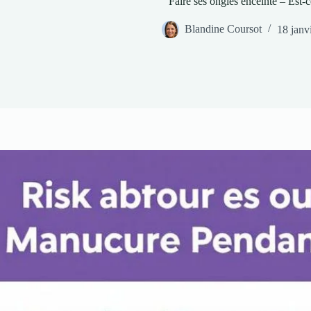
Faire ses ongles enceinte – Est-c
Blandine Coursot
18 janv