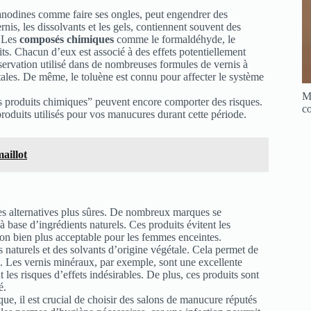
anodines comme faire ses ongles, peut engendrer des
rnis, les dissolvants et les gels, contiennent souvent des
. Les
composés chimiques
comme le formaldéhyde, le
ts. Chacun d’eux est associé à des effets potentiellement
servation utilisé dans de nombreuses formules de vernis à
itales. De même, le toluène est connu pour affecter le système
Me
s produits chimiques” peuvent encore comporter des risques.
co
produits utilisés pour vos manucures durant cette période.
aillot
 des alternatives plus sûres. De nombreux marques se
à base d’ingrédients naturels. Ces produits évitent les
ion bien plus acceptable pour les femmes enceintes.
 naturels et des solvants d’origine végétale. Cela permet de
. Les vernis minéraux, par exemple, sont une excellente
 les risques d’effets indésirables. De plus, ces produits sont
é.
ue, il est crucial de choisir des salons de manucure réputés