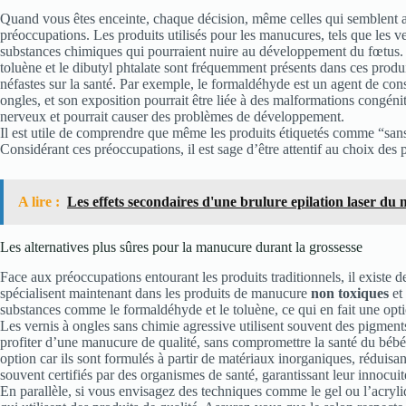
Quand vous êtes enceinte, chaque décision, même celles qui semblent 
préoccupations. Les produits utilisés pour les manucures, tels que les ve
substances chimiques qui pourraient nuire au développement du fœtus
toluène et le dibutyl phtalate sont fréquemment présents dans ces produi
néfastes sur la santé. Par exemple, le formaldéhyde est un agent de con
ongles, et son exposition pourrait être liée à des malformations congén
nerveux et pourrait causer des problèmes de développement.
Il est utile de comprendre que même les produits étiquetés comme “san
Considérant ces préoccupations, il est sage d’être attentif au choix des 
A lire :
Les effets secondaires d'une brulure epilation laser du m
Les alternatives plus sûres pour la manucure durant la grossesse
Face aux préoccupations entourant les produits traditionnels, il existe
spécialisent maintenant dans les produits de manucure
non toxiques
et 
substances comme le formaldéhyde et le toluène, ce qui en fait une opt
Les vernis à ongles sans chimie agressive utilisent souvent des pigments
profiter d’une manucure de qualité, sans compromettre la santé du bébé
option car ils sont formulés à partir de matériaux inorganiques, réduisant
souvent certifiés par des organismes de santé, garantissant leur innocuit
En parallèle, si vous envisagez des techniques comme le gel ou l’acryliq